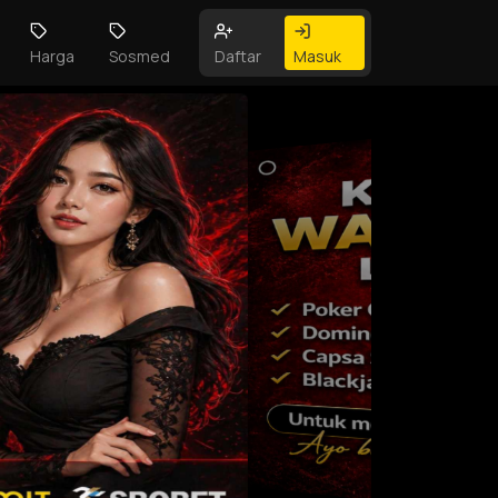
Harga
Sosmed
Daftar
Masuk