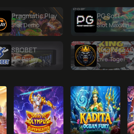
Pragmatic Play
PG Soft
Slot Demo
Slot Maxwin
SBOBET
KingKong4
Mix Parlay
Live Togel