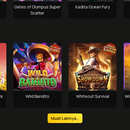
Gates of Olympus Super
Kadita Ocean Fury
Scatter
ck
Wild Bandito
Whiteout Survival
Wi
Muat Lainnya...