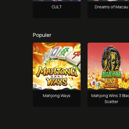
CULT
Dreams of Macau
Populer
Mahjong Ways
Mahjong Wins 3 Bla
Scatter