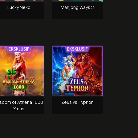
Lucky Neko
Mahjong Ways 2
sdom of Athena 1000
Zeus vs Typhon
Xmas