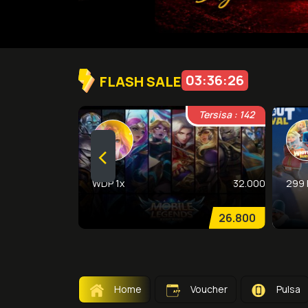
03:36:25
FLASH SALE
Tersisa : 64
Tersisa : 142
‹
19.600
WDP 1x
32.000
299 
15.923
26.800
Home
Voucher
Pulsa