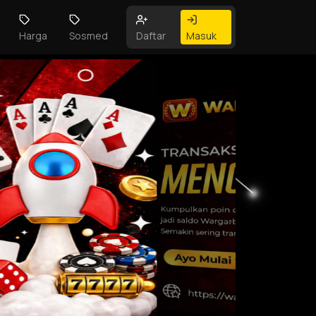
Harga
Sosmed
Daftar
Masuk